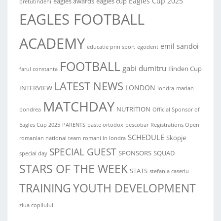
Eagles Cup 2025
eagles awards
eagles cup
pretutindeni
EAGLES FOOTBALL
ACADEMY
emil sandoi
educatie prin sport
egodent
FOOTBALL
gabi dumitru
Ilinden Cup
farul constanta
LATEST NEWS
LONDON
INTERVIEW
londra
marian
MATCHDAY
NUTRITION
bondrea
Official Sponsor of
Eagles Cup 2025
PARENTS
paste ortodox
pescobar
Registrations Open
SCHEDULE
Skopje
romanian national team
romani in londra
SPECIAL GUEST
SPONSORS
SQUAD
special day
STARS OF THE WEEK
STATS
stefania caseriu
TRAINING
YOUTH DEVELOPMENT
ziua copilului