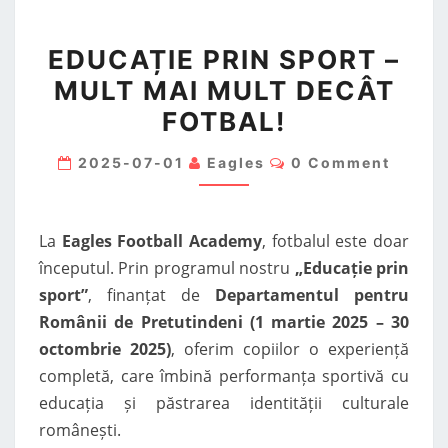
EDUCAȚIE
EDUCAȚIE PRIN SPORT –
PRIN
MULT MAI MULT DECÂT
SPORT
FOTBAL!
–
MULT
Comments
2025-07-01
Eagles
0 Comment
MAI
MULT
DECÂT
La
Eagles Football Academy
, fotbalul este doar
FOTBAL!
începutul. Prin programul nostru
„Educație prin
sport”
, finanțat de
Departamentul pentru
Românii de Pretutindeni (1 martie 2025 – 30
octombrie 2025)
, oferim copiilor o experiență
completă, care îmbină performanța sportivă cu
educația și păstrarea identității culturale
românești.