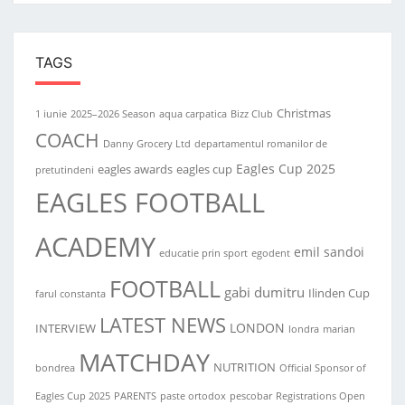
TAGS
Christmas
1 iunie
2025–2026 Season
aqua carpatica
Bizz Club
COACH
Danny Grocery Ltd
departamentul romanilor de
Eagles Cup 2025
eagles awards
eagles cup
pretutindeni
EAGLES FOOTBALL
ACADEMY
emil sandoi
educatie prin sport
egodent
FOOTBALL
gabi dumitru
Ilinden Cup
farul constanta
LATEST NEWS
LONDON
INTERVIEW
londra
marian
MATCHDAY
NUTRITION
bondrea
Official Sponsor of
Eagles Cup 2025
PARENTS
paste ortodox
pescobar
Registrations Open