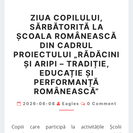
ZIUA
ZIUA COPILULUI,
COPILULUI,
SĂRBĂTORITĂ LA
SĂRBĂTORITĂ
ȘCOALA ROMÂNEASCĂ
LA
ȘCOALA
DIN CADRUL
ROMÂNEASCĂ
PROIECTULUI „RĂDĂCINI
DIN
ȘI ARIPI – TRADIȚIE,
CADRUL
EDUCAȚIE ȘI
PROIECTULUI
PERFORMANȚĂ
„RĂDĂCINI
ROMÂNEASCĂ”
ȘI
ARIPI
Comments
2026-06-08
Eagles
0 Comment
–
TRADIȚIE,
EDUCAȚIE
Copiii care participă la activitățile Școlii
ȘI